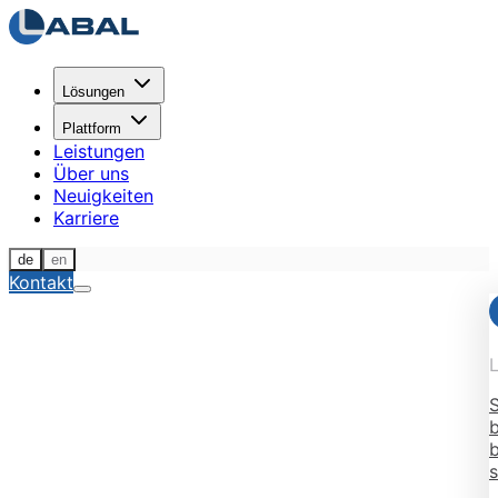
Lösungen
Plattform
Leistungen
Über uns
Neuigkeiten
Karriere
de
en
Kontakt
S
b
b