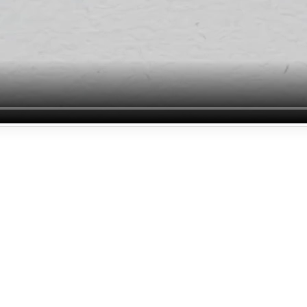
te?
en?