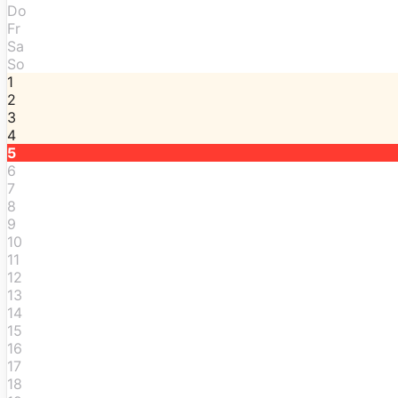
Do
Fr
Sa
So
1
2
3
4
5
6
7
8
9
10
11
12
13
14
15
16
17
18