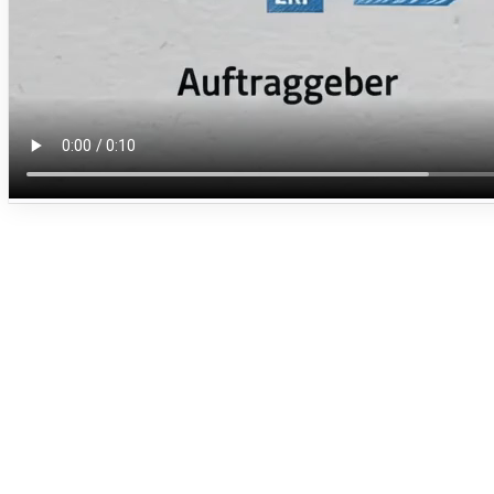
Welche Systeme liefern die benötigten Daten?
Wer ist in welchem Transportprozess der Frachtbeauftrag
Wer ist der tatsächliche ausführende Frachtführer?
Wie werden Subunternehmer eingebunden?
Woher kommt die spanische NIF?
Welche Daten fehlen heute in bestehenden EDI-Nachricht