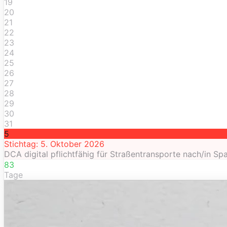
19
20
21
22
23
24
25
26
27
28
29
30
31
5
Stichtag: 5. Oktober 2026
DCA digital pflichtfähig für Straßentransporte nach/in Sp
83
Tage