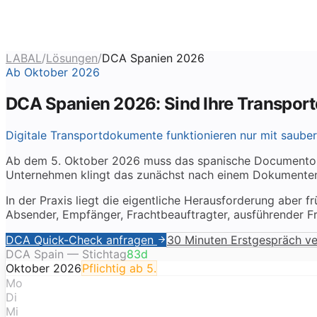
LABAL
/
Lösungen
/
DCA Spanien 2026
Ab Oktober 2026
DCA Spanien 2026: Sind Ihre Transport
Digitale Transportdokumente funktionieren nur mit saube
Ab dem 5. Oktober 2026 muss das spanische Documento de 
Unternehmen klingt das zunächst nach einem Dokumenten
In der Praxis liegt die eigentliche Herausforderung aber f
Absender, Empfänger, Frachtbeauftragter, ausführender 
DCA Quick-Check anfragen
30 Minuten Erstgespräch ve
DCA Spain —
Stichtag
83
d
Oktober 2026
Pflichtig ab 5.
Mo
Di
Mi