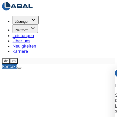
Lösungen
Plattform
Leistungen
Über uns
Neuigkeiten
Karriere
de
en
Kontakt
S
b
b